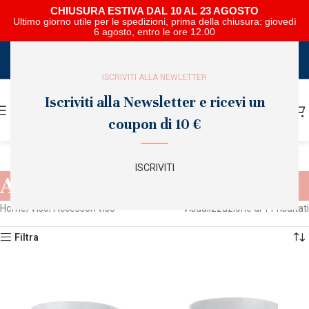
CHIUSURA ESTIVA DAL 10 AL 23 AGOSTO
Ultimo giorno utile per le spedizioni, prima della chiusura: giovedì
6 agosto, entro le ore 12.00
SCARICA E SFOGLIA IL CATALOGO NIPAR
ISCRIVITI ALLA NEWLETTER
Iscriviti alla Newsletter e ricevi un
coupon di 10 €
ISCRIVITI
Accessori viso
Home
Viso
Accessori viso
Visualizzazione di 11 risultati
Filtra