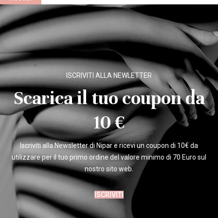
ISCRIVITI ALLA NEWLETTER
Scarica il tuo coupon da
10 €
Iscriviti alla Newsletter di Nipar e ricevi un coupon di 10€ da
utilizzare per il tuo primo ordine del valore minimo di 70 Euro sul
nostro sito web.
ISCRIVITI