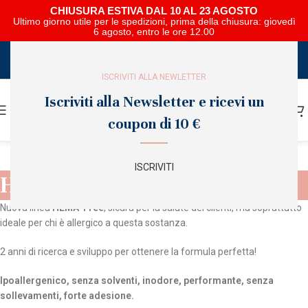
CHIUSURA ESTIVA DAL 10 AL 23 AGOSTO
Ultimo giorno utile per le spedizioni, prima della chiusura: giovedì
6 agosto, entro le ore 12.00
SCARICA E SFOGLIA IL CATALOGO NIPAR
ISCRIVITI ALLA NEWLETTER
Iscriviti alla Newsletter e ricevi un
coupon di 10 €
ISCRIVITI
Hema Free
Nuova linea
HEMA-Free
, sicura per la salute dei clienti, ma soprattutto
ideale per chi è allergico a questa sostanza.
2 anni di ricerca e sviluppo per ottenere la formula perfetta!
Ipoallergenico, senza solventi, inodore, performante, senza
sollevamenti, forte adesione.