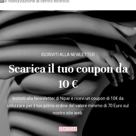
loro fidelizzazione al centro estetico.
ISCRIVITI ALLA NEWLETTER
Scarica il tuo coupon da
10 €
Iscriviti alla Newsletter di Nipar e ricevi un coupon di 10€ da
utilizzare per il tuo primo ordine del valore minimo di 70 Euro sul
nostro sito web.
ISCRIVITI