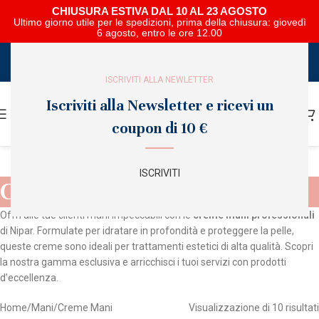
CHIUSURA ESTIVA DAL 10 AL 23 AGOSTO
Ultimo giorno utile per le spedizioni, prima della chiusura: giovedì
6 agosto, entro le ore 12.00
SCARICA E SFOGLIA IL CATALOGO NIPAR
ISCRIVITI ALLA NEWLETTER
Iscriviti alla Newsletter e ricevi un
coupon di 10 €
ISCRIVITI
Creme Mani
Offri alle tue clienti mani impeccabili con le
creme mani professionali
di Nipar. Formulate per idratare in profondità e proteggere la pelle,
queste creme sono ideali per trattamenti estetici di alta qualità. Scopri
la nostra gamma esclusiva e arricchisci i tuoi servizi con prodotti
d’eccellenza.
Home
Mani
Creme Mani
Visualizzazione di 10 risultati