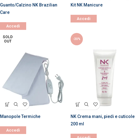
Guanto/Calzino NK Brazilian
Kit NK Manicure
Care
Accedi
Accedi
SOLD
-30%
OUT
Manopole Termiche
NK Crema mani, piedi e cuticole
200 ml
Accedi
Accedi