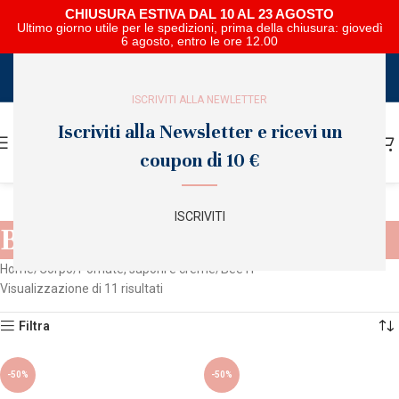
CHIUSURA ESTIVA DAL 10 AL 23 AGOSTO
Ultimo giorno utile per le spedizioni, prima della chiusura: giovedì
6 agosto, entro le ore 12.00
SCARICA E SFOGLIA IL CATALOGO NIPAR
ISCRIVITI ALLA NEWLETTER
Iscriviti alla Newsletter e ricevi un
coupon di 10 €
ISCRIVITI
Bee IT
Home
Corpo
Pomate, saponi e creme
Bee IT
Visualizzazione di 11 risultati
Filtra
-50%
-50%