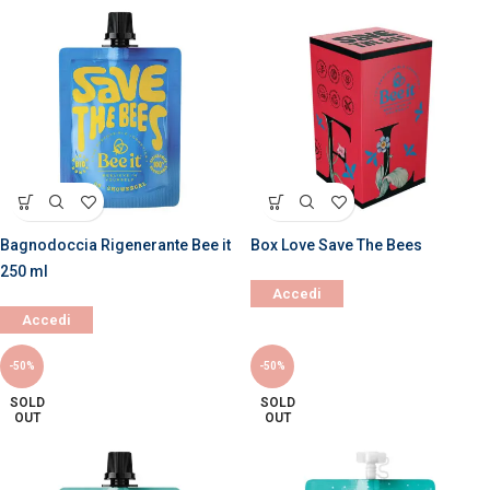
Bagnodoccia Rigenerante Bee it
Box Love Save The Bees
250 ml
Accedi
Accedi
-50%
-50%
SOLD
SOLD
OUT
OUT