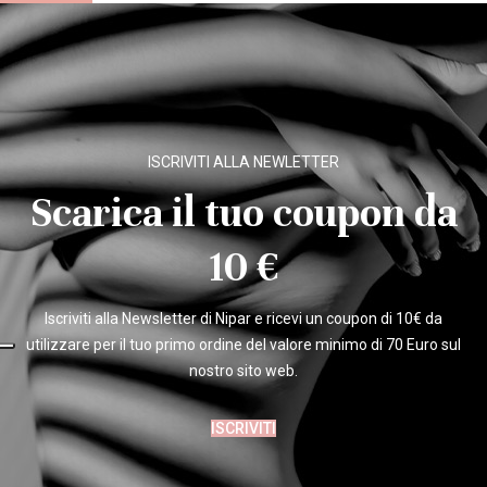
ISCRIVITI ALLA NEWLETTER
Scarica il tuo coupon da
10 €
Iscriviti alla Newsletter di Nipar e ricevi un coupon di 10€ da
utilizzare per il tuo primo ordine del valore minimo di 70 Euro sul
nostro sito web.
ISCRIVITI