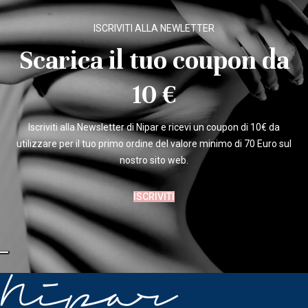
ISCRIVITI ALLA NEWLETTER
Scarica il tuo coupon da
10 €
Iscriviti alla Newsletter di Nipar e ricevi un coupon di 10€ da
utilizzare per il tuo primo ordine del valore minimo di 70 Euro sul
nostro sito web.
ISCRIVITI