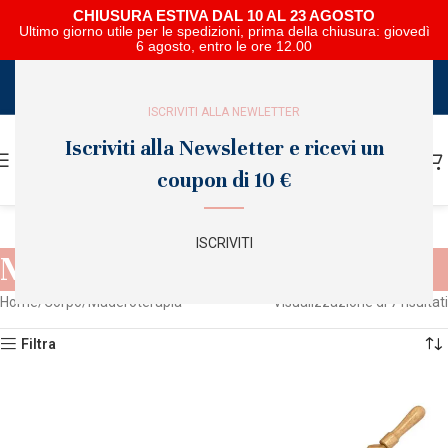
CHIUSURA ESTIVA DAL 10 AL 23 AGOSTO
Ultimo giorno utile per le spedizioni, prima della chiusura: giovedì
6 agosto, entro le ore 12.00
SCARICA E SFOGLIA IL CATALOGO NIPAR
ISCRIVITI ALLA NEWLETTER
Iscriviti alla Newsletter e ricevi un
coupon di 10 €
ISCRIVITI
Maderoterapia
Home
Corpo
Maderoterapia
Visualizzazione di 7 risultati
Filtra