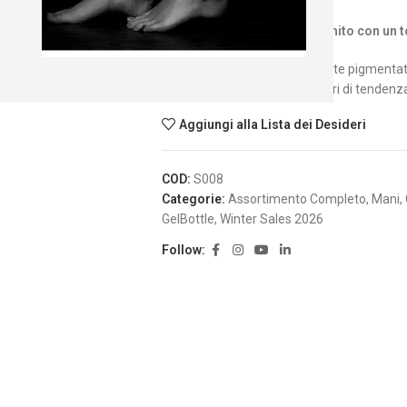
Lilla pastello lattiginoso, rifinito con un 
Gel semipermanente altamente pigmentato, 
estremamente duratura. Colori di tendenza
Aggiungi alla Lista dei Desideri
COD:
S008
Categorie:
Assortimento Completo
,
Mani
,
GelBottle
,
Winter Sales 2026
Follow: