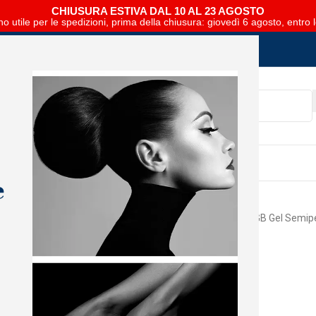
CHIUSURA ESTIVA DAL 10 AL 23 AGOSTO
no utile per le spedizioni, prima della chiusura: giovedì 6 agosto, entro 
SCARICA E SFOGLIA IL CATALOGO NIPAR
e
Home
Mani
The GelBottle
TGB Gel Semip
Wisteria
Accedi