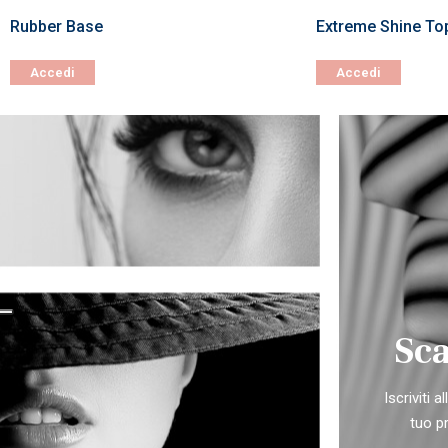
Rubber Base
Extreme Shine To
Accedi
Accedi
Sca
Iscriviti 
tuo p