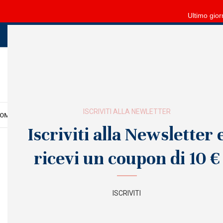
Ultimo gior
ISCRIVITI ALLA NEWLETTER
OME
MANI
PIEDI
VISO
CORPO
FORNITURE
ARREDO
SALDI
OUTLET
Iscriviti alla Newsletter 
ricevi un coupon di 10 €
ISCRIVITI