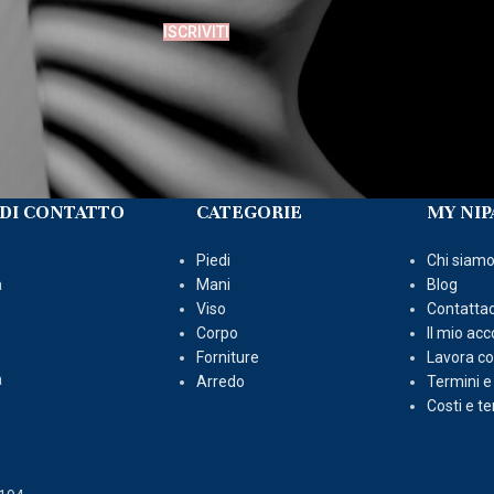
ISCRIVITI
DI CONTATTO
CATEGORIE
MY NIP
Piedi
Chi siam
a
Mani
Blog
Viso
Contattac
Corpo
Il mio ac
Forniture
Lavora co
a
Arredo
Termini e
Costi e t