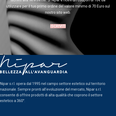
Iscriviti alla Newsletter di Nipar e ricevi un coupon di 10€ da
utilizzare per il tuo primo ordine del valore minimo di 70 Euro sul
nostro sito web.
ISCRIVITI
Nipar s.r.l. opera dal 1995 nel campo settore estetico sul territorio
nazionale. Sempre pronti all'evoluzione del mercato, Nipar s.r.l.
consente di offrire prodotti di alta qualità che coprono il settore
estetico a 360°.