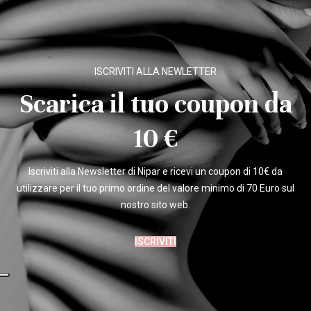
ISCRIVITI ALLA NEWLETTER
Scarica il tuo coupon da
10 €
Iscriviti alla Newsletter di Nipar e ricevi un coupon di 10€ da
utilizzare per il tuo primo ordine del valore minimo di 70 Euro sul
nostro sito web.
ISCRIVITI