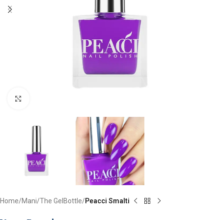
Clicca per ingrandire
Home
Mani
The GelBottle
Peacci Smalti