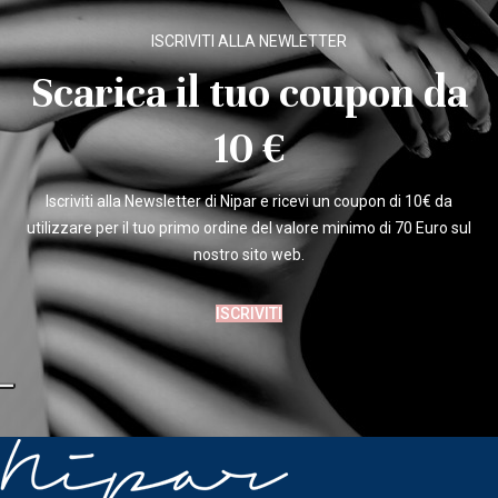
ISCRIVITI ALLA NEWLETTER
Scarica il tuo coupon da
10 €
Iscriviti alla Newsletter di Nipar e ricevi un coupon di 10€ da
utilizzare per il tuo primo ordine del valore minimo di 70 Euro sul
nostro sito web.
ISCRIVITI