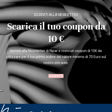
ISCRIVITI ALLA NEWLETTER
Scarica il tuo coupon da
10 €
Iscriviti alla Newsletter di Nipar e ricevi un coupon di 10€ da
utilizzare per il tuo primo ordine del valore minimo di 70 Euro sul
nostro sito web.
ISCRIVITI