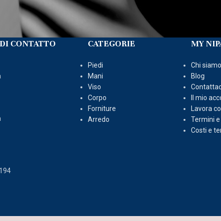
DI CONTATTO
CATEGORIE
MY NIP
Piedi
Chi siam
a
Mani
Blog
Viso
Contattac
Corpo
Il mio ac
Forniture
Lavora co
a
Arredo
Termini e
Costi e t
2194