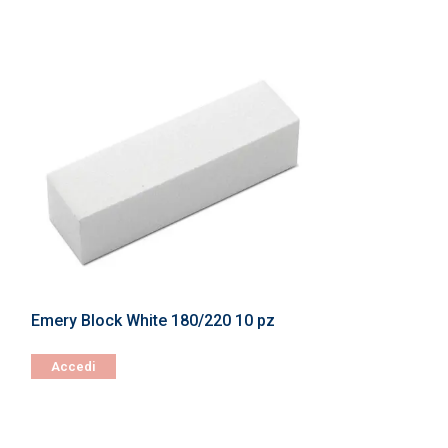
Emery Block White 180/220 10 pz
Espositore Oli
Accedi
Accedi