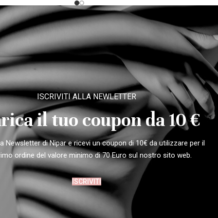
ISCRIVITI ALLA NEWLETTER
rica il tuo coupon da 10 €
alla Newsletter di Nipar e ricevi un coupon di 10€ da utilizzare per il
rimo ordine del valore minimo di 70 Euro sul nostro sito web.
ISCRIVITI