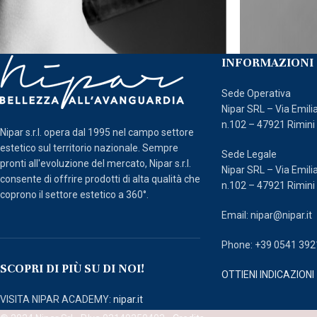
INFORMAZIONI 
Sede Operativa
Nipar SRL – Via Emili
n.102 – 47921 Rimini
Nipar s.r.l. opera dal 1995 nel campo settore
estetico sul territorio nazionale. Sempre
Sede Legale
pronti all'evoluzione del mercato, Nipar s.r.l.
Nipar SRL – Via Emili
consente di offrire prodotti di alta qualità che
n.102 – 47921 Rimini
coprono il settore estetico a 360°.
Email: nipar@nipar.it
Phone: +39 0541 39
SCOPRI DI PIÙ SU DI NOI!
OTTIENI INDICAZIONI
VISITA NIPAR ACADEMY:
nipar.it