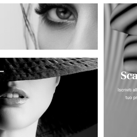
Sca
Iscriviti 
tuo p