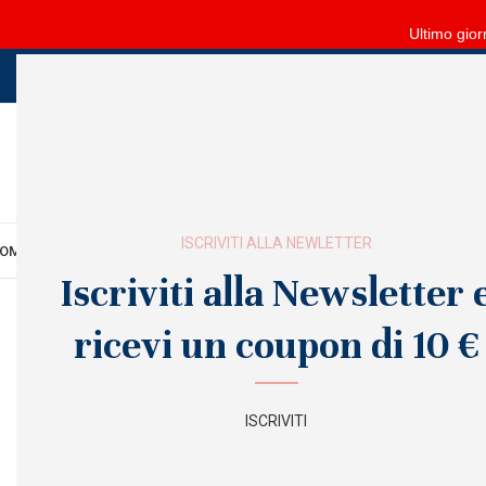
Ultimo gior
ISCRIVITI ALLA NEWLETTER
OME
MANI
PIEDI
VISO
CORPO
FORNITURE
ARREDO
SALDI
OUTLET
Iscriviti alla Newsletter 
ricevi un coupon di 10 €
ISCRIVITI