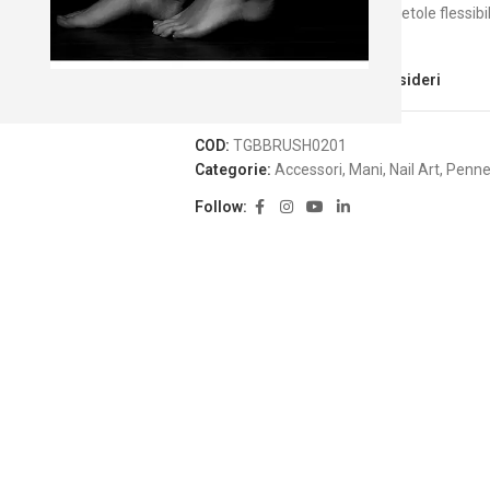
Pennello forte e robusto con setole flessibil
coperture perfette.
Aggiungi alla Lista dei Desideri
COD:
TGBBRUSH0201
Categorie:
Accessori
,
Mani
,
Nail Art
,
Pennel
Follow: