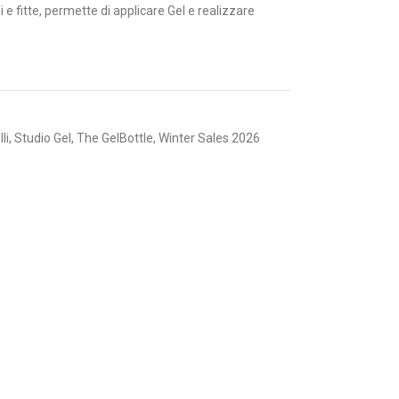
i e fitte, permette di applicare Gel e realizzare
li
,
Studio Gel
,
The GelBottle
,
Winter Sales 2026