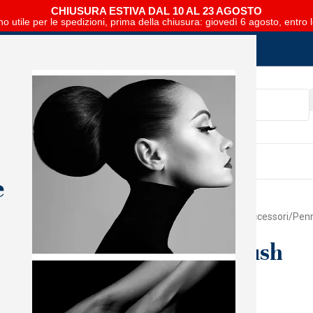
CHIUSURA ESTIVA DAL 10 AL 23 AGOSTO
no utile per le spedizioni, prima della chiusura: giovedì 6 agosto, entro 
SCARICA E SFOGLIA IL CATALOGO NIPAR
e
Home
Mani
The GelBottle
Accessori
Penn
Round 02 Brush
Accedi