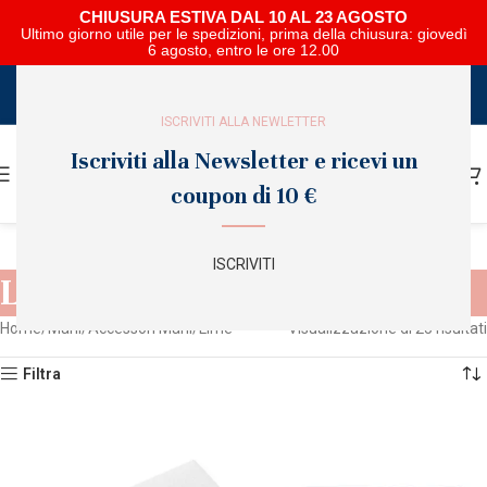
CHIUSURA ESTIVA DAL 10 AL 23 AGOSTO
Ultimo giorno utile per le spedizioni, prima della chiusura: giovedì
6 agosto, entro le ore 12.00
SCARICA E SFOGLIA IL CATALOGO NIPAR
ISCRIVITI ALLA NEWLETTER
Iscriviti alla Newsletter e ricevi un
coupon di 10 €
ISCRIVITI
Lime
Home
Mani
Accessori Mani
Lime
Visualizzazione di 25 risultati
Filtra