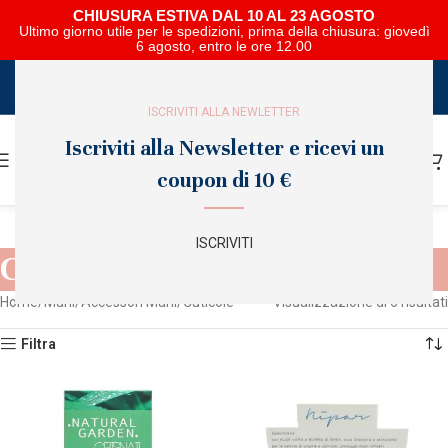
CHIUSURA ESTIVA DAL 10 AL 23 AGOSTO
Ultimo giorno utile per le spedizioni, prima della chiusura: giovedì
6 agosto, entro le ore 12.00
SCARICA E SFOGLIA IL CATALOGO NIPAR
ISCRIVITI ALLA NEWLETTER
Iscriviti alla Newsletter e ricevi un
coupon di 10 €
ISCRIVITI
Cuticole
Home
Mani
Accessori Mani
Cuticole
Visualizzazione di 6 risultati
Filtra