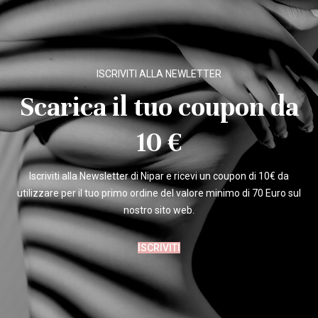
ISCRIVITI ALLA NEWLETTER
Scarica il tuo coupon da
10 €
Iscriviti alla Newsletter di Nipar e ricevi un coupon di 10€ da
utilizzare per il tuo primo ordine del valore minimo di 70 Euro sul
nostro sito web.
ISCRIVITI