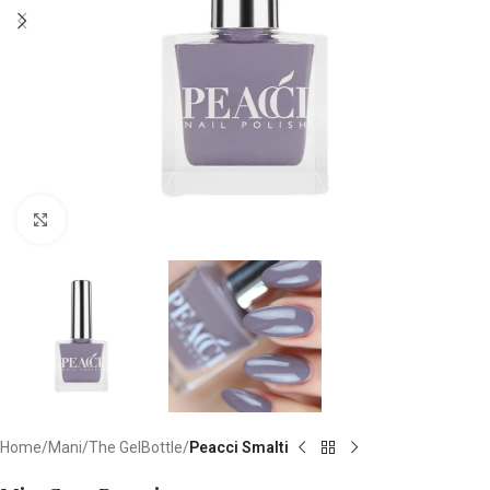
Clicca per ingrandire
Home
Mani
The GelBottle
Peacci Smalti