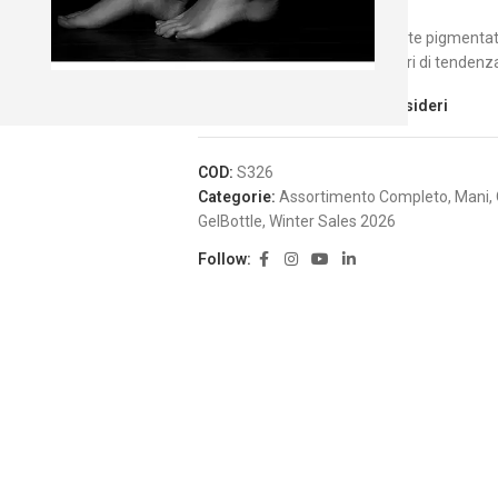
Gel semipermanente altamente pigmentato, 
estremamente duratura. Colori di tendenza
Aggiungi alla Lista dei Desideri
COD:
S326
Categorie:
Assortimento Completo
,
Mani
,
GelBottle
,
Winter Sales 2026
Follow: