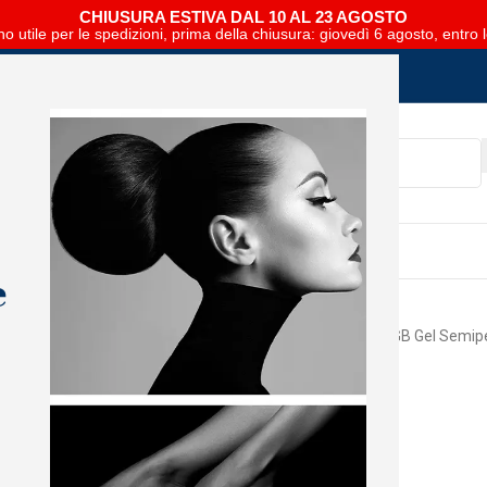
CHIUSURA ESTIVA DAL 10 AL 23 AGOSTO
no utile per le spedizioni, prima della chiusura: giovedì 6 agosto, entro 
SCARICA E SFOGLIA IL CATALOGO NIPAR
e
Home
Mani
The GelBottle
TGB Gel Semip
Macaroon
Accedi