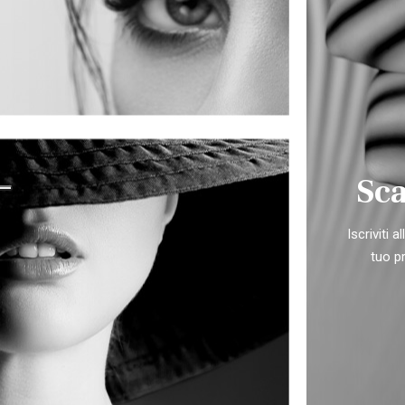
Sca
Iscriviti 
tuo p