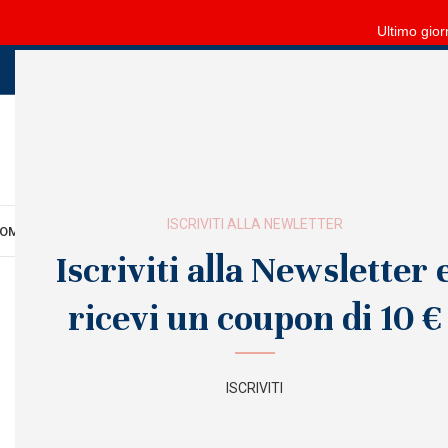
Ultimo gior
ISCRIVITI ALLA NEWLETTER
OME
MANI
PIEDI
VISO
CORPO
FORNITURE
ARREDO
SALDI
OUTLET
Iscriviti alla Newsletter 
ricevi un coupon di 10 €
ISCRIVITI