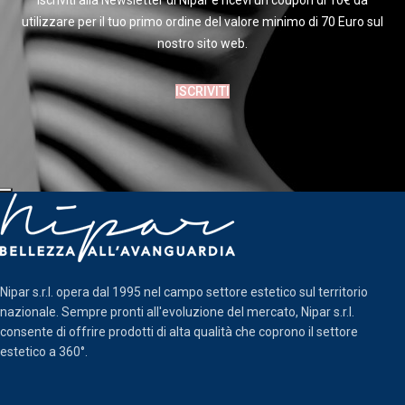
Iscriviti alla Newsletter di Nipar e ricevi un coupon di 10€ da
utilizzare per il tuo primo ordine del valore minimo di 70 Euro sul
nostro sito web.
ISCRIVITI
Nipar s.r.l. opera dal 1995 nel campo settore estetico sul territorio
nazionale. Sempre pronti all'evoluzione del mercato, Nipar s.r.l.
consente di offrire prodotti di alta qualità che coprono il settore
estetico a 360°.