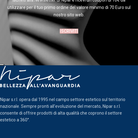
Iscriviti alla Newsletter di Nipar e ricevi un coupon di 10€ da
utilizzare per il tuo primo ordine del valore minimo di 70 Euro sul
nostro sito web.
ISCRIVITI
Nipar s.r.l. opera dal 1995 nel campo settore estetico sul territorio
nazionale. Sempre pronti all'evoluzione del mercato, Nipar s.r.l.
consente di offrire prodotti di alta qualità che coprono il settore
estetico a 360°.