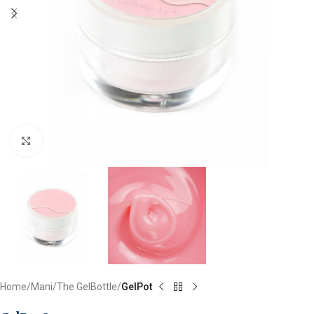
Clicca per ingrandire
Home
Mani
The GelBottle
GelPot