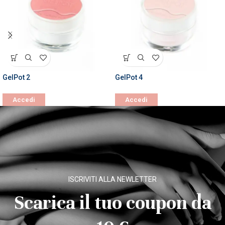
GelPot 2
GelPot 4
Accedi
Accedi
ISCRIVITI ALLA NEWLETTER
Scarica il tuo coupon da