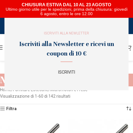
CHIUSURA ESTIVA DAL 10 AL 23 AGOSTO
Ultimo giorno utile per le spedizioni, prima della chiusura: giovedì
6 agosto, entro le ore 12.00
SCARICA E SFOGLIA IL CATALOGO NIPAR
ISCRIVITI ALLA NEWLETTER
Iscriviti alla Newsletter e ricevi un
coupon di 10 €
ISCRIVITI
Micromotori e Frese
Home
Forniture Estetiche
Micromotori e Frese
Visualizzazione di 1-60 di 142 risultati
Filtra