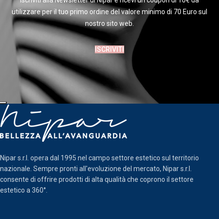
Iscriviti alla Newsletter di Nipar e ricevi un coupon di 10€ da
utilizzare per il tuo primo ordine del valore minimo di 70 Euro sul
nostro sito web.
ISCRIVITI
Nipar s.r.l. opera dal 1995 nel campo settore estetico sul territorio
nazionale. Sempre pronti all'evoluzione del mercato, Nipar s.r.l.
consente di offrire prodotti di alta qualità che coprono il settore
estetico a 360°.