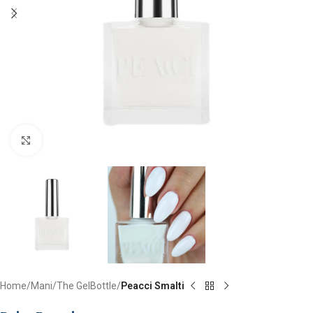
Clicca per ingrandire
Home
Mani
The GelBottle
Peacci Smalti