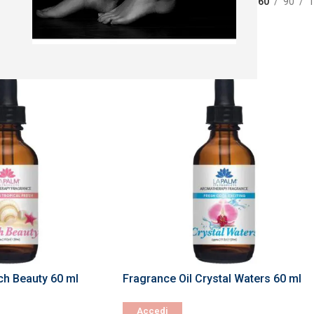
gio
Fragrance Oil
Show
60
90
1
-30%
ch Beauty 60 ml
Fragrance Oil Crystal Waters 60 ml
Accedi