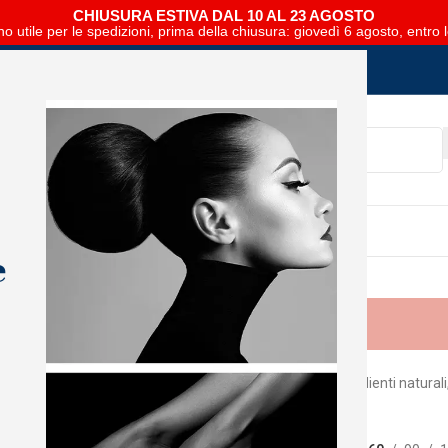
CHIUSURA ESTIVA DAL 10 AL 23 AGOSTO
no utile per le spedizioni, prima della chiusura: giovedì 6 agosto, entro 
SCARICA E SFOGLIA IL CATALOGO NIPAR
e
er mente, corpo e umore!
tamenti di massaggio con diversi oli profumati ricco di ingredienti naturali
mina E, che rendono la pelle morbida, elastica e tonica.