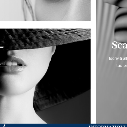
Sca
Iscriviti 
tuo p