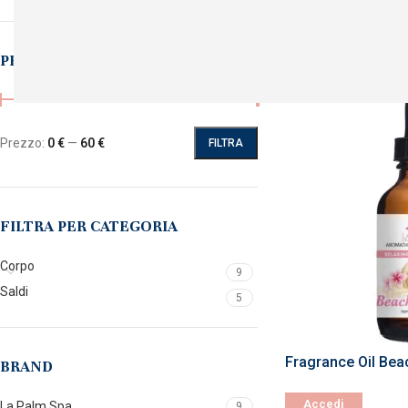
Home
Corpo
Massag
PREZZO
-30%
Prezzo:
0 €
—
60 €
FILTRA
FILTRA PER CATEGORIA
Corpo
9
Saldi
5
Fragrance Oil Bea
BRAND
Accedi
La Palm Spa
9