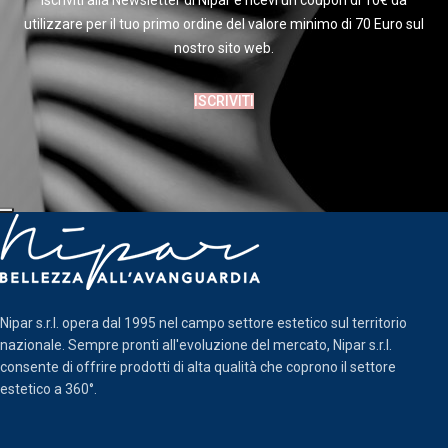
Iscriviti alla Newsletter di Nipar e ricevi un coupon di 10€ da
utilizzare per il tuo primo ordine del valore minimo di 70 Euro sul
nostro sito web.
ISCRIVITI
Nipar s.r.l. opera dal 1995 nel campo settore estetico sul territorio
nazionale. Sempre pronti all'evoluzione del mercato, Nipar s.r.l.
consente di offrire prodotti di alta qualità che coprono il settore
estetico a 360°.