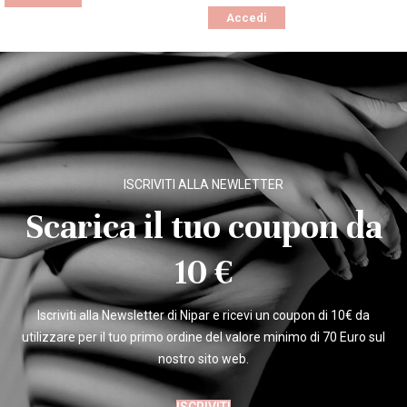
Accedi
ISCRIVITI ALLA NEWLETTER
Scarica il tuo coupon da
10 €
Iscriviti alla Newsletter di Nipar e ricevi un coupon di 10€ da
utilizzare per il tuo primo ordine del valore minimo di 70 Euro sul
nostro sito web.