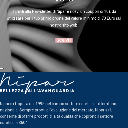
Iscriviti alla Newsletter di Nipar e ricevi un coupon di 10€ da
utilizzare per il tuo primo ordine del valore minimo di 70 Euro sul
nostro sito web.
ISCRIVITI
Nipar s.r.l. opera dal 1995 nel campo settore estetico sul territorio
nazionale. Sempre pronti all'evoluzione del mercato, Nipar s.r.l.
consente di offrire prodotti di alta qualità che coprono il settore
estetico a 360°.