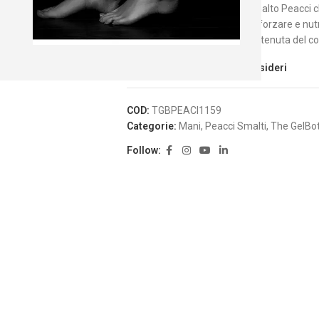
Base Coat trasparente per smalto Peacci c
trattamento indurente per rinforzare e nutr
dall’applicazione. Aumenta la tenuta del co
Aggiungi alla Lista dei Desideri
COD:
TGBPEACI1159
Categorie:
Mani
,
Peacci Smalti
,
The GelBot
Follow: