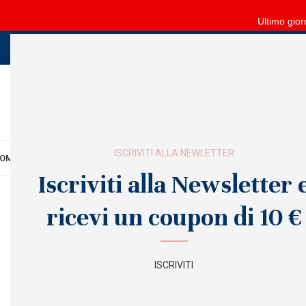
Ultimo gior
ISCRIVITI ALLA NEWLETTER
OME
MANI
PIEDI
VISO
CORPO
FORNITURE
ARREDO
SALDI
OUTLET
Iscriviti alla Newsletter 
ricevi un coupon di 10 €
ISCRIVITI