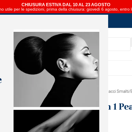
CHIUSURA ESTIVA DAL 10 AL 23 AGOSTO
no utile per le spedizioni, prima della chiusura: giovedì 6 agosto, entro 
SCARICA E SFOGLIA IL CATALOGO NIPAR
e
Home
Mani
The GelBottle
Peacci Smalti
Base Coat 2 In 1 Pe
Accedi