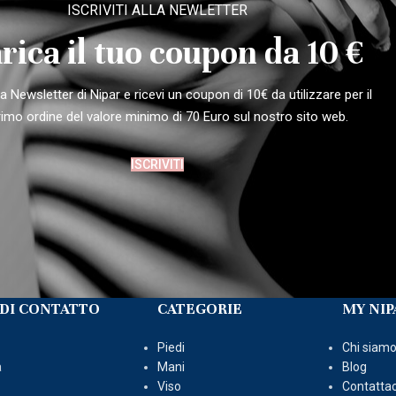
ISCRIVITI ALLA NEWLETTER
rica il tuo coupon da 10 €
alla Newsletter di Nipar e ricevi un coupon di 10€ da utilizzare per il
rimo ordine del valore minimo di 70 Euro sul nostro sito web.
ISCRIVITI
DI CONTATTO
CATEGORIE
MY NIP
Piedi
Chi siam
a
Mani
Blog
Viso
Contattac