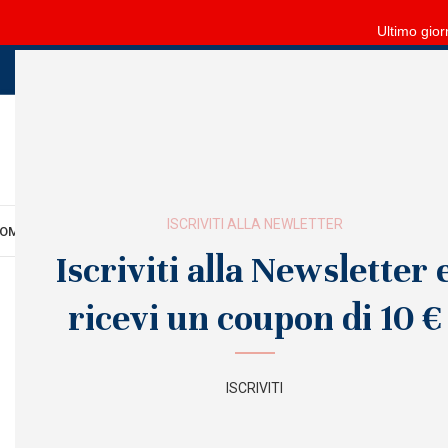
Ultimo gior
ISCRIVITI ALLA NEWLETTER
OME
MANI
PIEDI
VISO
CORPO
FORNITURE
ARREDO
SALDI
OUTLET
Iscriviti alla Newsletter 
ricevi un coupon di 10 €
SOLD
OUT
ISCRIVITI