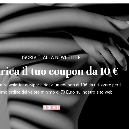
ISCRIVITI ALLA NEWLETTER
rica il tuo coupon da 10 €
alla Newsletter di Nipar e ricevi un coupon di 10€ da utilizzare per il
rimo ordine del valore minimo di 70 Euro sul nostro sito web.
ISCRIVITI