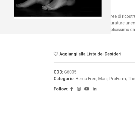
Nude scuro.
Il nuovissimo sistema HEMA-Free di ricostruz
È possibile creare estensioni durature unendo 
gel, tutto in un unico tubo semplicissimo da
Aggiungi alla Lista dei Desideri
COD:
G6005
Categorie:
Hema Free
,
Mani
,
ProForm
,
The
Follow: