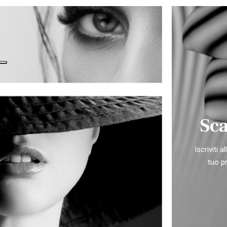
Sca
Iscriviti 
tuo p