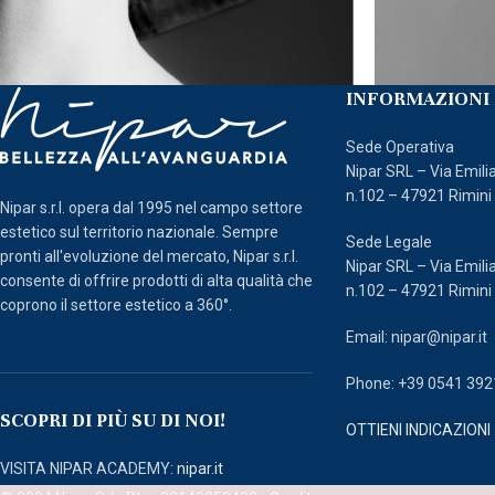
INFORMAZIONI 
Sede Operativa
Nipar SRL – Via Emili
n.102 – 47921 Rimini
Nipar s.r.l. opera dal 1995 nel campo settore
estetico sul territorio nazionale. Sempre
Sede Legale
pronti all'evoluzione del mercato, Nipar s.r.l.
Nipar SRL – Via Emili
consente di offrire prodotti di alta qualità che
n.102 – 47921 Rimini
coprono il settore estetico a 360°.
Email: nipar@nipar.it
Phone: +39 0541 39
SCOPRI DI PIÙ SU DI NOI!
OTTIENI INDICAZIONI
VISITA NIPAR ACADEMY:
nipar.it