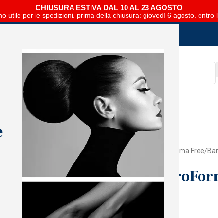
CHIUSURA ESTIVA DAL 10 AL 23 AGOSTO
no utile per le spedizioni, prima della chiusura: giovedì 6 agosto, entro 
SCARICA E SFOGLIA IL CATALOGO NIPAR
e
Home
Mani
The GelBottle
Hema Free
Bar
Bare Stone ProFo
Accedi