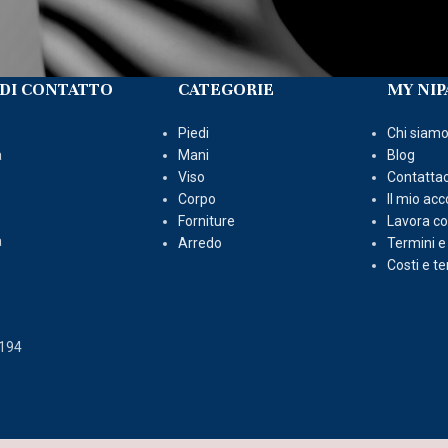
DI CONTATTO
CATEGORIE
MY NIP
Piedi
Chi siam
a
Mani
Blog
Viso
Contattac
Corpo
Il mio ac
Forniture
Lavora co
a
Arredo
Termini e
Costi e t
2194