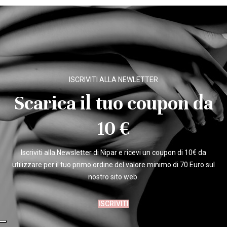
ISCRIVITI ALLA NEWLETTER
Scarica il tuo coupon da
10 €
Iscriviti alla Newsletter di Nipar e ricevi un coupon di 10€ da
utilizzare per il tuo primo ordine del valore minimo di 70 Euro sul
nostro sito web.
ISCRIVITI