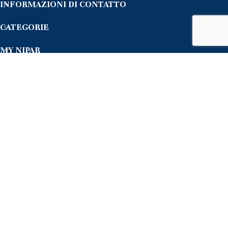
INFORMAZIONI DI CONTATTO
CATEGORIE
MY NIPAR
ISCRIVITI ALLA NEWSLETTER
METODI DI PAGAMENTO
SEGUICI SU:
© 2024 Nipar Srl - P.Iva 03149250403 -
Credits