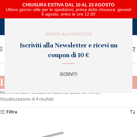
CHIUSURA ESTIVA DAL 10 AL 23 AGOSTO
Ultimo giorno utile per le spedizioni, prima della chiusura: giovedì
6 agosto, entro le ore 12.00
SCARICA E SFOGLIA IL CATALOGO NIPAR
ISCRIVITI ALLA NEWLETTER
Iscriviti alla Newsletter e ricevi un
coupon di 10 €
ISCRIVITI
Lampade da Tavolo
Home
Arredo
Postazione Nails
Lampade da Tavolo
Visualizzazione di 4 risultati
Filtra